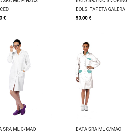
A SRA MC PINZAS
BATA SRA MC SMOKING
CED
BOLS. TAPETA GALERA
0 €
50.00 €
A SRA ML C/MAO
BATA SRA ML C/MAO