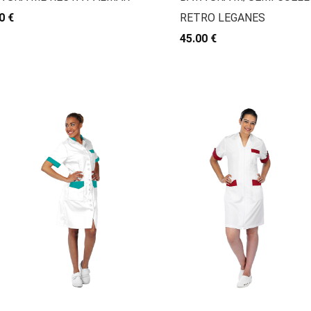
0 €
RETRO LEGANES
45.00 €