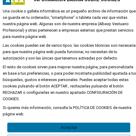
Calle Quevedo 6
Una cookie o galleta informática es un pequeño archivo de información que
46001 Valencia
se guarda en tu ordenador, “smartphone” o tableta cada vez que visitas
nuestra página web. Algunas son de nuestra empresa (Albavp Vestuario
Profesional) y otras pertenecen a empresas externas que prestan servicios
EMPRESA
para nuestra página web.
Las cookies pueden ser de varios tipos: las cookies técnicas son necesaria
Mi cuenta
para que nuestra página web pueda funcionar, no necesitan de tu
Aviso legal
autorización y son las únicas que tenemos activadas por defecto.
Política de privacidad y cookies
El resto de cookies sirven para mejorar nuestra página, para personalizarla
en base a tus preferencias, o para poder mostrarte publicidad ajustada a tu
Condiciones de compra
búsquedas, gustos e intereses personales. Puedes aceptar todas estas
cookies pulsando el botón ACEPTAR , rechazarlas pulsando el botón
RECHAZAR o configurarlas en nuestro apartado CONFIGURACIÓN DE
COOKIES.
Copyright ©
Alba
Todos los derechos
reservados
Si quieres más información, consulta la POLÍTICA DE COOKIES de nuestra
página web.
Aceptar