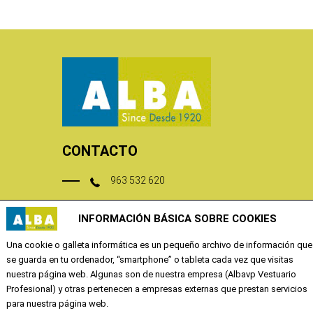
CONTACTO
963 532 620
tienda@albavp.com
INFORMACIÓN BÁSICA SOBRE COOKIES
Calle Quevedo 6
Una cookie o galleta informática es un pequeño archivo de información que
46001 Valencia
se guarda en tu ordenador, “smartphone” o tableta cada vez que visitas
nuestra página web. Algunas son de nuestra empresa (Albavp Vestuario
Profesional) y otras pertenecen a empresas externas que prestan servicios
EMPRESA
para nuestra página web.